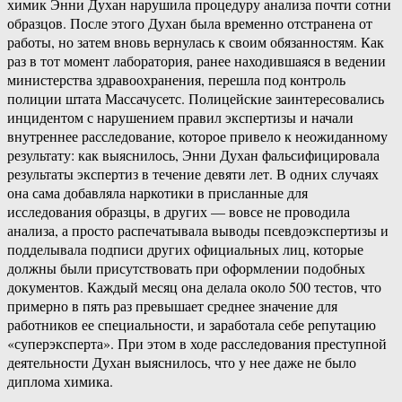
химик Энни Духан нарушила процедуру анализа почти сотни
образцов. После этого Духан была временно отстранена от
работы, но затем вновь вернулась к своим обязанностям. Как
раз в тот момент лаборатория, ранее находившаяся в ведении
министерства здравоохранения, перешла под контроль
полиции штата Массачусетс. Полицейские заинтересовались
инцидентом с нарушением правил экспертизы и начали
внутреннее расследование, которое привело к неожиданному
результату: как выяснилось, Энни Духан фальсифицировала
результаты экспертиз в течение девяти лет. В одних случаях
она сама добавляла наркотики в присланные для
исследования образцы, в других — вовсе не проводила
анализа, а просто распечатывала выводы псевдоэкспертизы и
подделывала подписи других официальных лиц, которые
должны были присутствовать при оформлении подобных
документов. Каждый месяц она делала около 500 тестов, что
примерно в пять раз превышает среднее значение для
работников ее специальности, и заработала себе репутацию
«суперэксперта». При этом в ходе расследования преступной
деятельности Духан выяснилось, что у нее даже не было
диплома химика.