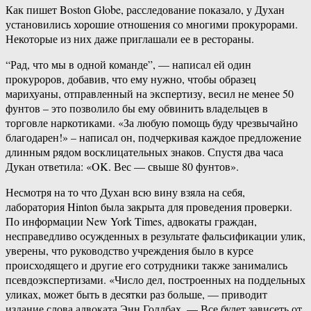
Как пишет Boston Globe, расследование показало, у Духан
установились хорошие отношения со многими прокурорами.
Некоторые из них даже приглашали ее в рестораны.
“Рад, что мы в одной команде”, — написал ей один
прокуроров, добавив, что ему нужно, чтобы образец
марихуаны, отправленный на экспертизу, весил не менее 50
фунтов – это позволило бы ему обвинить владельцев в
торговле наркотиками. «За любую помощь буду чрезвычайно
благодарен!» – написал он, подчеркивая каждое предложение
длинным рядом восклицательных знаков. Спустя два часа
Дукан ответила: «OK. Вес — свыше 80 фунтов».
Несмотря на то что Духан всю вину взяла на себя,
лаборатория Hinton была закрыта для проведения проверки.
По информации New York Times, адвокаты граждан,
несправедливо осужденных в результате фальсификации улик,
уверены, что руководство учреждения было в курсе
происходящего и другие его сотрудники также занимались
псевдоэкспертизами. «Число дел, построенных на поддельных
уликах, может быть в десятки раз больше, — приводит
издание слова адвоката Энн Голдбах. — Все будет зависеть от