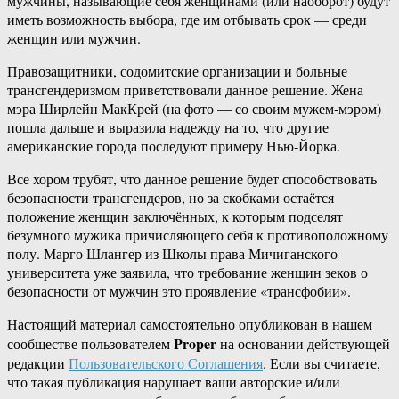
мужчины, называющие себя женщинами (или наоборот) будут
иметь возможность выбора, где им отбывать срок — среди
женщин или мужчин.
Правозащитники, содомитские организации и больные
трансгендеризмом приветствовали данное решение. Жена
мэра Ширлейн МакКрей (на фото — со своим мужем-мэром)
пошла дальше и выразила надежду на то, что другие
американские города последуют примеру Нью-Йорка.
Все хором трубят, что данное решение будет способствовать
безопасности трансгендеров, но за скобками остаётся
положение женщин заключённых, к которым подселят
безумного мужика причисляющего себя к противоположному
полу. Марго Шлангер из Школы права Мичиганского
университета уже заявила, что требование женщин зеков о
безопасности от мужчин это проявление «трансфобии».
Настоящий материал самостоятельно опубликован в нашем
Proper
сообществе пользователем
на основании действующей
редакции
Пользовательского Соглашения
. Если вы считаете,
что такая публикация нарушает ваши авторские и/или