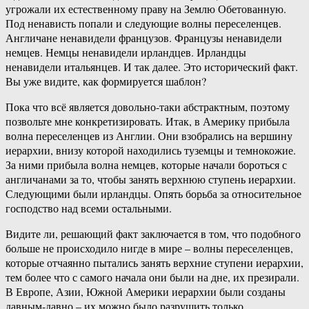
угрожали их естественному праву на Землю Обетованную.
Под ненависть попали и следующие волны переселенцев.
Англичане ненавидели французов. Французы ненавидели
немцев. Немцы ненавидели ирландцев. Ирландцы
ненавидели итальянцев. И так далее. Это исторический факт.
Вы уже видите, как формируется шаблон?
Пока что всё является довольно-таки абстрактным, поэтому
позвольте мне конкретизировать. Итак, в Америку прибыла
волна переселенцев из Англии. Они взобрались на вершину
иерархии, внизу которой находились туземцы и темнокожие.
За ними прибыла волна немцев, которые начали бороться с
англичанами за то, чтобы занять верхнюю ступень иерархии.
Следующими были ирландцы. Опять борьба за относительное
господство над всеми остальными.
Видите ли, решающий факт заключается в том, что подобного
больше не происходило нигде в мире – волны переселенцев,
которые отчаянно пытались занять верхние ступени иерархии,
тем более что с самого начала они были на дне, их презирали.
В Европе, Азии, Южной Америки иерархии были созданы
давным-давно – их можно было разрушить только