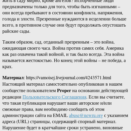
жить в саду мирно, кроме ангелов? Испорченные люди
предназначены только для того, чтобы быть изгнанными –
они всегда пребывают в состоянии конфликта, напряжения,
голода и злости. Презренные нуждаются в исцелении больше
всего, в противном случае они будут продолжать опустошать
райские сады.
Таким образом, сад, отданный презренным – это война,
ожидающая своего часа. Война против самих себя. Америка
как раз охвачена такой войной, и так было всегда. Эта война
называется жестокостью. Но конец этой войны – не победа, а
крах.
Материал
: https://vamoisej.livejournal.com/4243571.html
Настоящий материал самостоятельно опубликован в нашем
Proper
сообществе пользователем
на основании действующей
редакции
Пользовательского Соглашения
. Если вы считаете,
что такая публикация нарушает ваши авторские и/или
смежные права, вам необходимо сообщить об этом
администрации сайта на EMAIL
abuse@newru.org
с указанием
адреса (URL) страницы, содержащей спорный материал.
Нарушение будет в кратчайшие сроки устранено, виновные