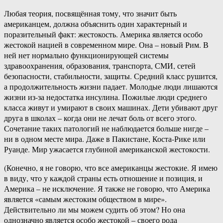
Любая теория, посвящённая тому, что значит быть
американцем, должна объяснить один характерный и
поразительный факт: жестокость. Америка является особо
жестокой нацией в современном мире. Она – новый Рим. В
ней нет нормально функционирующей системы
здравоохранения, образования, транспорта, СМИ, сетей
безопасности, стабильности, защиты. Средний класс рушится,
а продолжительность жизни падает. Молодые люди лишаются
жизни из-за недостатка инсулина. Пожилые люди среднего
класса живут и умирают в своих машинах. Дети убивают друг
друга в школах – когда они не лечат боль от всего этого.
Сочетание таких патологий не наблюдается больше нигде –
ни в одном месте мира. Даже в Пакистане, Коста-Рике или
Руанде. Мир ужасается глубиной американской жестокости.
(Конечно, я не говорю, что все американцы жестокие. Я имею
в виду, что у каждой страны есть отношение и позиция, и
Америка – не исключение. Я также не говорю, что Америка
является «самым жестоким обществом в мире».
Действительно ли мы можем судить об этом? Но она
однозначно является особо жестокой – своего рода