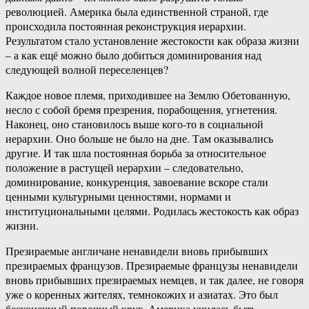
революцией. Америка была единственной страной, где
происходила постоянная реконструкция иерархии.
Результатом стало установление жестокости как образа жизни
– а как ещё можно было добиться доминирования над
следующей волной переселенцев?
Каждое новое племя, приходившее на Землю Обетованную,
несло с собой бремя презрения, порабощения, угнетения.
Наконец, оно становилось выше кого-то в социальной
иерархии. Оно больше не было на дне. Там оказывались
другие. И так шла постоянная борьба за относительное
положение в растущей иерархии – следовательно,
доминирование, конкуренция, завоевание вскоре стали
ценными культурными ценностями, нормами и
институциональными целями. Родилась жестокость как образ
жизни.
Презираемые англичане ненавидели вновь прибывших
презираемых французов. Презираемые французы ненавидели
вновь прибывших презираемых немцев, и так далее, не говоря
уже о коренных жителях, темнокожих и азиатах. Это был
бесконечный порочный круг. Америка училась быть