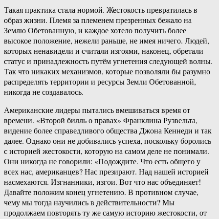
Такая практика стала нормой. Жестокость превратилась в
образ жизни. Племя за племенем презренных бежало на
Землю Обетованную, и каждое хотело получить более
высокое положение, нежели раньше, не имея ничего. Людей,
которых ненавидели и считали изгоями, наконец, обретали
статус и принадлежность путём угнетения следующей волны.
Так что никаких механизмов, которые позволяли бы разумно
распределять территории и ресурсы Земли Обетованной,
никогда не создавалось.
Американские лидеры пытались вмешиваться время от
времени. «Второй билль о правах» Франклина Рузвельта,
видение более справедливого общества Джона Кеннеди и так
далее. Однако они не добивались успеха, поскольку боролись
с историей жестокости, которую на самом деле не понимали.
Они никогда не говорили: «Подождите. Что есть общего у
всех нас, американцев? Нас презирают. Над нашей историей
насмехаются. Изгнанники, изгои. Вот что нас объединяет!
Давайте положим конец угнетению. В противном случае,
чему мы тогда научились в действительности? Мы
продолжаем повторять ту же самую историю жестокости, от