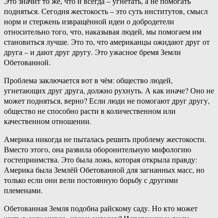
Это значит то же, что и всегда – угнетать, а не помогать
подняться. Сегодня жестокость – это суть институтов, смысл
норм и стержень извращённой идеи о добродетели
относительно того, что, наказывая людей, мы помогаем им
становиться лучше. Это то, что американцы ожидают друг от
друга – и дают друг другу. Это ужасное бремя Земли
Обетованной.
Проблема заключается вот в чём: общество людей,
угнетающих друг друга, должно рухнуть. А как иначе? Оно не
может подняться, верно? Если люди не помогают друг другу,
общество не способно расти в количественном или
качественном отношении.
Америка никогда не пыталась решить проблему жестокости.
Вместо этого, она развила оборонительную мифологию
гостеприимства. Это была ложь, которая открыла правду:
Америка была Землёй Обетованной для загнанных масс, но
только если они вели постоянную борьбу с другими
племенами.
Обетованная Земля подобна райскому саду. Но кто может