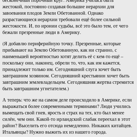
жестокой, постоянно создавая большие иерархии для
завоевания плодов Земли Обетованной. Однако
разрастающиеся иерархии требовали ещё более сильной
жестокости. И, по иронии судьбы, всё это было тем, от чего
бежали презренные люди в Америку.
(Я добавлю периферийную точку. Презренные, которые
прибывают на Землю Обетованную, как ни странно, с
наименьшей вероятностью хотят делить её с кем-то ещё –
поскольку они, наконец, обрели то, что, как им кажется,
принадлежит только им. Сегодняшний слуга хочет быть
завтрашним хозяином. Сегодняшний крестьянин хочет быть
завтрашним землевладельцем. Сегодняшняя жертва стремится
быть завтрашним угнетателем.)
А теперь: что же на самом деле происходило в Америке, если
выражаться более современными терминами? Люди учились
вымещать свой гнев, ярость и страх на тех, кто был менее
силён, чем они. Какой-то ирландский слабак переехал в этот
район? Выселить его отсюда немедленно. Никаких китайцев.
Итальянцы? Нужно выжить их из нашего города.