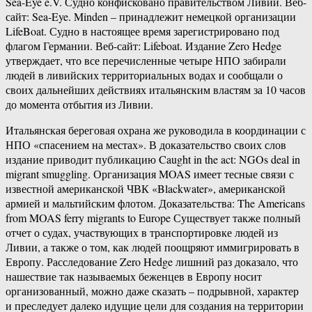
Sea-Eye e.V. Судно конфисковано правительством Ливии. Веб-
сайт: Sea-Eye. Minden – принадлежит немецкой организации
LifeBoat. Судно в настоящее время зарегистрировано под
флагом Германии. Веб-сайт: Lifeboat. Издание Zero Hedge
утверждает, что все перечисленные четыре НПО забирали
людей в ливийских территориальных водах и сообщали о
своих дальнейших действиях итальянским властям за 10 часов
до момента отбытия из Ливии.
Итальянская береговая охрана же руководила в координации с
НПО «спасением на местах». В доказательство своих слов
издание приводит публикацию Caught in the act: NGOs deal in
migrant smuggling. Организация MOAS имеет тесные связи с
известной американской ЧВК «Blackwater», американской
армией и мальтийским флотом. Доказательства: The Americans
from MOAS ferry migrants to Europe Существует также полный
отчет о судах, участвующих в транспортировке людей из
Ливии, а также о том, как людей поощряют иммигрировать в
Европу. Расследование Zero Hedge лишний раз доказало, что
нашествие так называемых беженцев в Европу носит
организованный, можно даже сказать – подрывной, характер
и преследует далеко идущие цели для создания на территории