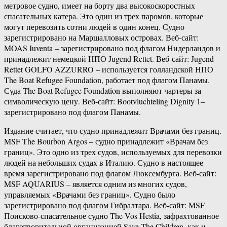
метровое судно, имеет на борту два высокоскоростных
спасательных катера. Это один из трех паромов, которые
могут перевозить сотни людей в один конец. Судно
зарегистрировано на Маршалловых островах. Веб-сайт:
MOAS Iuventa – зарегистрировано под флагом Нидерландов и
принадлежит немецкой НПО Jugend Rettet. Веб-сайт: Jugend
Rettet GOLFO AZZURRO – используется голландской НПО
The Boat Refugee Foundation, работает под флагом Панамы.
Суда The Boat Refugee Foundation выполняют чартеры за
символическую цену. Веб-сайт: Bootvluchteling Dignity 1–
зарегистрировано под флагом Панамы.
Издание считает, что судно принадлежит Врачами без границ.
MSF The Bourbon Argos – судно принадлежит «Врачам без
границ». Это одно из трех судов, используемых для перевозки
людей на небольших судах в Италию. Судно в настоящее
время зарегистрировано под флагом Люксембурга. Веб-сайт:
MSF AQUARIUS – является одним из многих судов,
управляемых «Врачами без границ». Судно было
зарегистрировано под флагом Гибралтара. Веб-сайт: MSF
Поисково-спасательное судно The Vos Hestia, зафрахтованное
благотворительной организацией Save The Children, как и