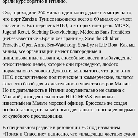
брали курс обратно в Италию.
Суда проходили 260 миль в один конец, даже несмотря на то,
что порт Zarzis в Тунисе находится всего в 60 милях от «мест
спасения». Вот перечень НПО, о которых идет речь: MOAS,
Jugend Rettet, Stichting Bootvluchting, Médecins Sans Frontières
(небезызвестные «Врачи без границ»), Save the Children,
Proactiva Open Arms, Sea-Watch.org, Sea-Eye и Life Boat. Как мы
видим, все организации имеют благородные и
цивилизованные названия, способные ввести в заблуждение
относительно целей, которые они преследуют, любого
нормального человека. Доказательством того, что цели этих
НПО исключительно политические и коммерческие, является
факт, что базой для их деятельности является остров Мальта.
Но их деятельность в Италии документально не связана с
Мальтой, хотя деятельностью НПО MOAS руководит
известный на Мальте морской офицер. Брюссель же создал
особый законодательный орган для защиты торговцев людьми
от судебного преследования.
В специальном разделе в резолюции ЕС под названием
«Поиск и Спасение» написано, что «владельцы частных судов