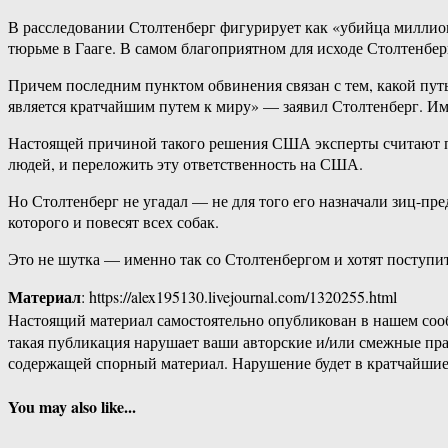
В расследовании Столтенберг фигурирует как «убийца миллион
тюрьме в Гааге. В самом благоприятном для исходе Столтенбер
Причем последним пунктом обвинения связан с тем, какой пу
является кратчайшим путем к миру» — заявил Столтенберг. Им
Настоящей причиной такого решения США эксперты считают по
людей, и переложить эту ответственность на США.
Но Столтенберг не угадал — не для того его назначали зиц-пре
которого и повесят всех собак.
Это не шутка — именно так со Столтенбергом и хотят поступит
Материал
: https://alex195130.livejournal.com/1320255.html
Настоящий материал самостоятельно опубликован в нашем соо
такая публикация нарушает ваши авторские и/или смежные пр
содержащей спорный материал. Нарушение будет в кратчайшие
You may also like...