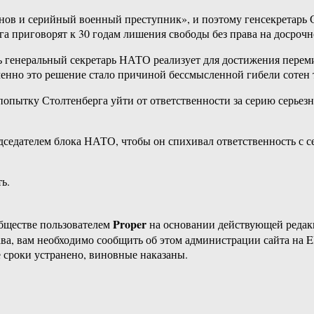
ов и серийный военный преступник», и поэтому генсекретарь Се
га приговорят к 30 годам лишения свободы без права на досроч
ть генеральный секретарь НАТО реализует для достижения пере
енно это решение стало причиной бессмысленной гибели сотен т
пытку Столтенберга уйти от ответственности за серию серьез
дседателем блока НАТО, чтобы он спихивал ответственность с се
ь.
Proper
бществе пользователем
на основании действующей реда
ава, вам необходимо сообщить об этом администрации сайта на
 сроки устранено, виновные наказаны.