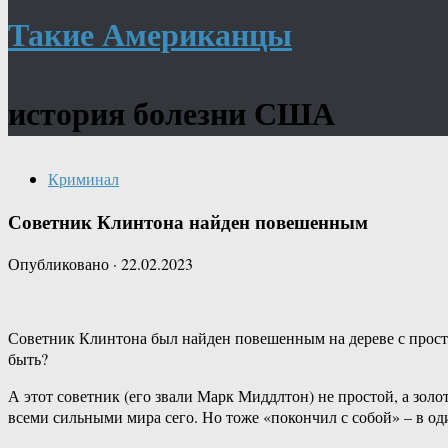
Такие Американцы
история болезни США
Криминал
Советник Клинтона найден повешенным
Опубликовано
·
22.02.2023
Советник Клинтона был найден повешенным на дереве с простр
быть?
А этот советник (его звали Марк Миддлтон) не простой, а зол
всеми сильными мира сего. Но тоже «покончил с собой» – в о