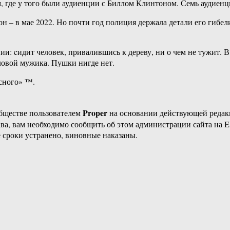
 где у того были аудиенции с Биллом Клинтоном. Семь аудиенц
– в мае 2022. Но почти год полиция держала детали его гибели 
ии: cидит человек, привалившись к дереву, ни о чем не тужит. В
оловой мужика. Пушки нигде нет.
есного» ™.
Proper
бществе пользователем
на основании действующей реда
ава, вам необходимо сообщить об этом администрации сайта на
 сроки устранено, виновные наказаны.