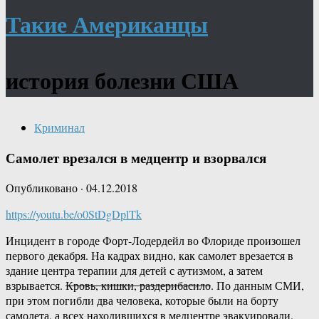
Такие Американцы
история болезни США
Криминал
Самолет врезался в медцентр и взорвался
Опубликовано
·
04.12.2018
https://youtu.be/o0StDgDplTk
Инцидент в городе Форт-Лодердейл во Флориде произошел
первого декабря. На кадрах видно, как самолет врезается в
здание центра терапии для детей с аутизмом, а затем
взрывается.
Кровь, кишки, раздерибасило
. По данным СМИ,
при этом погибли два человека, которые были на борту
самолета, а всех находившихся в медцентре эвакуировали.