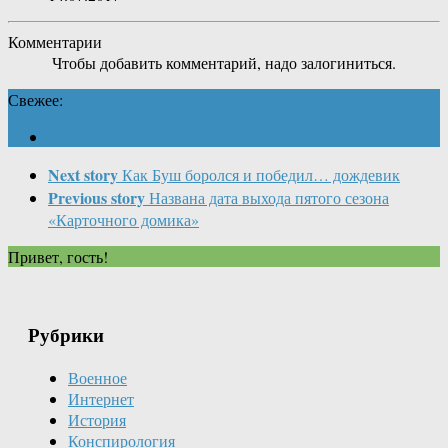
Комментарии
Чтобы добавить комментарий, надо залогиниться.
Свежее:
Next story
Как Буш боролся и победил… дождевик
Previous story
Названа дата выхода пятого сезона
«Карточного домика»
Привет, гость!
Рубрики
Военное
Интернет
История
Конспирология