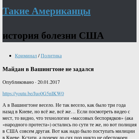
Такие Американцы
история болезни США
Криминал
/
Политика
Майдан в Вашингтоне не задался
Опубликовано
·
20.01.2017
https://youtu.be/Juo0G5nIKW0
А в Вашингтоне весело. Не так весело, как было три года
назад в Киеве, но всё же, всё же… Если посмотреть видео с
мест, то видно, что технологии «массовых беспорядков» (ака
«народного протеста») остались по сути те же, но вот полиция
в США совсем другая. Вот как надо было поступать милиции
в Киеве. Кстати, а почему до сих пор никто не обеспокоен