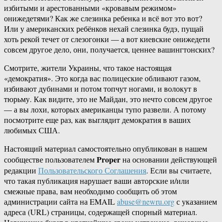
избитыми и арестованными «кровавым режимом»
онижедетями? Как же слезинка ребенка и всё вот это вот?
Или у американских ребёнков нехай слезинка будэ, пущай
хоть рекой течет от слезогонки — а вот киевские онижедети
совсем другое дело, они, получается, ценнее вашингтонских?
Смотрите, жители Украины, что такое настоящая
«демократия». Это когда вас полицеские обливают газом,
избивают дубинами и потом топчут ногами, и волокут в
тюрьму. Как видите, это не Майдан, это нечто совсем другое
— а вы лохи, которых американцы тупо развели. А потому
посмотрите еще раз, как выглядит демократия в ваших
любимых США.
Настоящий материал самостоятельно опубликован в нашем
Proper
сообществе пользователем
на основании действующей
редакции
Пользовательского Соглашения
. Если вы считаете,
что такая публикация нарушает ваши авторские и/или
смежные права, вам необходимо сообщить об этом
администрации сайта на EMAIL
abuse@newru.org
с указанием
адреса (URL) страницы, содержащей спорный материал.