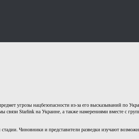
предмет угрозы нацбезопасности из-за его высказываний по Укр
ы связи Starlink на Украине, а также намерениями вместе с гр
й стадии. Чиновники и представители разведки изучают возмож