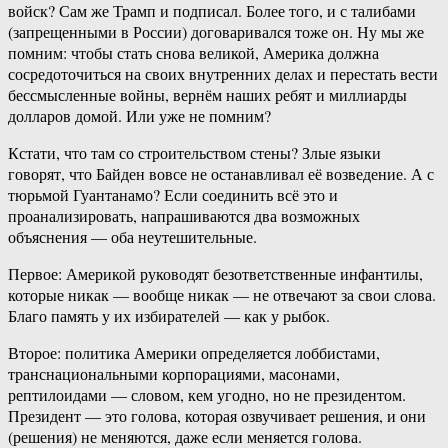
войск? Сам же Трамп и подписал. Более того, и с талибами
(запрещенными в России) договаривался тоже он. Ну мы же
помним: чтобы стать снова великой, Америка должна
сосредоточиться на своих внутренних делах и перестать вести
бессмысленные войны, вернём наших ребят и миллиарды
долларов домой. Или уже не помним?
Кстати, что там со строительством стены? Злые языки
говорят, что Байден вовсе не останавливал её возведение. А с
тюрьмой Гуантанамо? Если соединить всё это и
проанализировать, напрашиваются два возможных
объяснения — оба неутешительные.
Первое: Америкой руководят безответственные инфантилы,
которые никак — вообще никак — не отвечают за свои слова.
Благо память у их избирателей — как у рыбок.
Второе: политика Америки определяется лоббистами,
транснациональными корпорациями, масонами,
рептилоидами — словом, кем угодно, но не президентом.
Президент — это голова, которая озвучивает решения, и они
(решения) не меняются, даже если меняется голова.