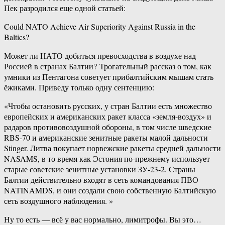
Пек разродился еще одной статьей:
Could NATO Achieve Air Superiority Against Russia in the
Baltics?
Может ли НАТО добиться превосходства в воздухе над
Россией в странах Балтии? Трогательный рассказ о том, как
умники из Пентагона советует прибалтийским мышам стать
ёжиками. Приведу только одну сентенцию:
«Чтобы остановить русских, у стран Балтии есть множество
европейских и американских ракет класса «земля-​воздух» и
радаров противовоздушной обороны, в том числе шведские
RBS-70 и американские зенитные ракеты малой дальности
Stinger. Литва покупает норвежские ракеты средней дальности
NASAMS, в то время как Эстония по-​прежнему использует
старые советские зенитные установки ЗУ-23-2. Страны
Балтии действительно входят в сеть командования ПВО
NATINAMDS, и они создали свою собственную Балтийскую
сеть воздушного наблюдения. »
Ну то есть — всё у вас нормально, лимитрофы. Вы это…