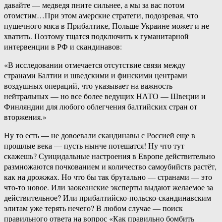
давайте — медведя пните сильнее, а мы за вас потом
отомстим…При этом амерские стратеги, подозревая, что
пушечного мяса в Прибалтике, Польше Украине может и не
хватить. Поэтому тщатся подключить к гуманитарной
интервенции в РФ и скандинавов:
«В исследовании отмечается отсутствие связи между
странами Балтии и шведскими и финскими центрами
воздушных операций, что указывает на важность
нейтральных — но все более ведущих НАТО — Швеции и
Финляндии для любого облегчения балтийских стран от
вторжения.»
Ну то есть — не довоевали скандинавы с Россией еще в
прошлые века — пусть нынче потешатся! Ну что тут
скажешь? Суицидальные настроения в Европе действительно
размножаются почкованием и количество самоубийств растёт,
как на дрожжах. Но что бы так брутально — странами — это
что-​то новое. Или заокеанские эксперты выдают желаемое за
действительное? Или прибалтийско-​польско-скандинавским
элитам уже терять нечего? В любом случае — поиск
правильного ответа на вопрос «Как правильно бомбить