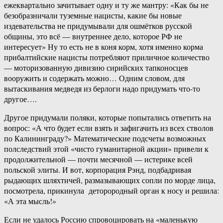
ежеквартально зачитывает одну и ту же мантру: «Как бы не
безобразничали туземные нацисты, какие бы новые
издевательства не придумывали для ошмётков русской
общины, это всё — внутреннее дело, которое РФ не
интересует» Ну то есть не в коня корм, хотя именно корма
прибалтийские нацисты потребляют приличное количество
— моторизованную дивизию сирийских тапконосцев
вооружить и содержать можно… Одним словом, для
вытаскивания медведя из берлоги надо придумать что-​то
другое….
Другое придумали поляки, которые попытались ответить на
вопрос: «А что будет если взять и зафигачить из всех стволов
по Калининграду?» Математические подсчеты возможных
полследствий этой «чисто гуманитарной акции» привели к
продолжительной — почти месячной — истерике всей
польской элиты. И вот, корпорация Рэнд, подбадривая
рыдающих шляхтичей, размазывающих сопли по морде лица,
посмотрела, прикинула деторородный орган к носу и решила:
«А эта мысль!»
Если не удалось Россию спровоцировать на «маленькую