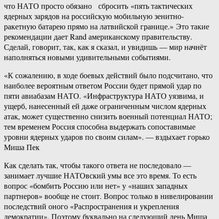
что НАТО просто обязано сбросить «пять тактических
ядерных зарядов на российскую мобильную зенитно-​
ракетную батарею прямо на латвийской границе.» Это такие
рекомендации дает Rand американскому правительству.
Сделай, говорит, так, как я сказал, и увидишь — мир начнёт
наполняться новыми удивительными событиями.
«К сожалению, в ходе боевых действий было подсчитано, что
наиболее вероятным ответом России будет прямой удар по
пяти авиабазам НАТО. «Инфраструктура НАТО уязвима, и
ущерб, нанесенный ей даже ограниченным числом ядерных
атак, может существенно снизить военный потенциал НАТО;
тем временем Россия способна выдержать сопоставимые
уровни ядерных ударов по своим силам». — вздыхает горько
Миша Пек
Как сделать так, чтобы такого ответа не последовало —
занимает лучшие НАТОвский умы все это время. То есть
вопрос «бомбить Россию или нет» у «наших западных
партнеров» вообще не стоит. Вопрос только в нивелировании
последствий оного «Распространения и укрепления
демократии». Поэтому буквально на следующий день Миша