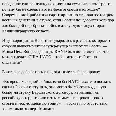
победоносную войнушку» акциями на гуманитарном фронте,
почему бы не сделать это на фронте самом настоящем?
Современная Прибалтика гарантированно становится театром
военных действий в случае, если России понадобится коридор
для быстрой переброски войск в атакуемую с двух сторон
Калининградскую область.
И тут корпорация Rand тоже ударилась в расчеты, которые и
озвучил вышеумонятый супер-​пупер эксперт по России —
Миша Пек. Вопрос для игры RAND был поставлен так: что
может сделать США-​НАТО, чтобы заставить Россию
отступить?
В «старые добрые времена», оказывается, было проще:
«Во время холодной войны, если бы НАТО захотело послать
сигнал России отступить, оно могло бы сбросить ядерную
бомбу на страну Варшавского договора, не нападая на
российскую территорию и тем самым не спровоцировав
стратегическую ядерную войну» — тоскует по отсутствию
заложников эксперт Мишаня