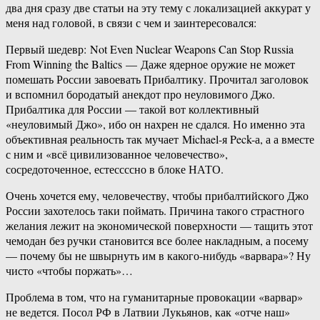
два дня сразу две статьи на эту тему с локализацией аккурат у
меня над головой, в связи с чем и заинтересовался:
Первый шедевр: Not Even Nuclear Weapons Can Stop Russia
From Winning the Baltics — Даже ядерное оружие не может
помешать России завоевать Прибалтику. Прочитал заголовок
и вспомнил бородатый анекдот про неуловимого Джо.
Прибалтика для России — такой вот коллективный
«неуловимый Джо», ибо он нахрен не сдался. Но именно эта
объективная реальность так мучает Michael-​я Peck-​а, а а вместе
с ним и «всё цивилизованное человечество»,
сосредоточенное, естессссно в блоке НАТО.
Очень хочется ему, человечеству, чтобы прибалтийского Джо
России захотелось таки поймать. Причина такого страстного
желания лежит на экономической поверхности — тащить этот
чемодан без ручки становится все более накладным, а посему
— почему бы не швырнуть им в какого-​нибудь «варвара»? Ну
чисто «чтобы поржать»…
Проблема в том, что на гуманитарные провокации «варвар»
не ведется. Посол РФ в Латвии Лукьянов, как «отче наш»