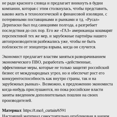
не ради красного словца и предлагает вникнуть в будни
компании, которая с этим столкнулась, чтобы представить,
каково жить в технологической и финансовой изоляции, с
потерянными поставщиками и рынками и тд. «Русал»
Дерипаски был под санкциями полгода, а разгребает
последствия до сих пор. Его же «ГАЗ» американцы кошмарят
перспективой тех же мер, и зарубежные партнёры нашего
автопроизводителя разбежались уже, чтобы не быть
поблизости от эпицентра взрыва, когда он случится.
Экономист предлагает властям заняться разворачиванием
экономического ПВО, разработать «действенные,
эффективные меры, которые не только защитят российский
бизнес от международных угроз, но и обеспечат рост его
конкурентоспособность как внутри страны, так и на
зарубежных рынках». Возможно, к предложению экономиста
когда-нибудь прислушаются, но пока российские власти
заняты введением дополнительных пошлин на своих
производителей.
Материал
: https://t.me/i_curtain/6591
Настоящий материал самостоятельно опубликован в нашем