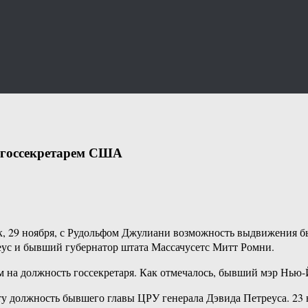
е госсекретарем США
29 ноября, с Рудольфом Джулиани возможность выдвижения бывш
ус и бывший губернатор штата Массачусетс Митт Ромни.
том на должность госсекретаря. Как отмечалось, бывший мэр Нью
у должность бывшего главы ЦРУ генерала Дэвида Петреуса. 23 