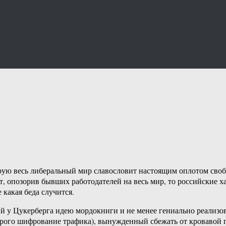
торую весь либеральный мир славословит настоящим оплотом сво
т, опозорив бывших работодателей на весь мир, то российские х
какая беда случится.
й у Цукерберга идею мордокниги и не менее гениально реализов
орого шифрование трафика), вынужденный сбежать от кровавой ге