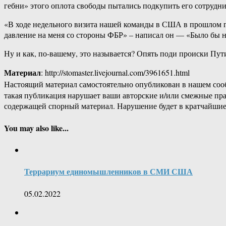
гебни» этого оплота свободы пытались подкупить его сотрудн
«В ходе недельного визита нашей команды в США в прошлом 
давление на меня со стороны ФБР» – написал он — «Было бы
Ну и как, по-вашему, это называется? Опять поди происки Пут
Материал
: http://stomaster.livejournal.com/3961651.html
Настоящий материал самостоятельно опубликован в нашем соо
такая публикация нарушает ваши авторские и/или смежные пр
содержащей спорный материал. Нарушение будет в кратчайшие
You may also like...
Террариум единомышленников в СМИ США
05.02.2022