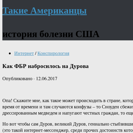
Такие Американцы
история болезни США
Интернет
/
Конспирология
Как ФБР набросилось на Дурова
Опубликовано
·
12.06.2017
Опа! Скажите мне, как такое может происходить в стране, ко
время от времени и там случаются конфузы – то Сноуден сбежи
дрессированным медведем и напугают честных граждан, то еще 
Но вот чтобы сам Дуров, великий Дуров, гениально стыбзивши
(это такой интернет-мессенджер, среди прочих достоинств кот