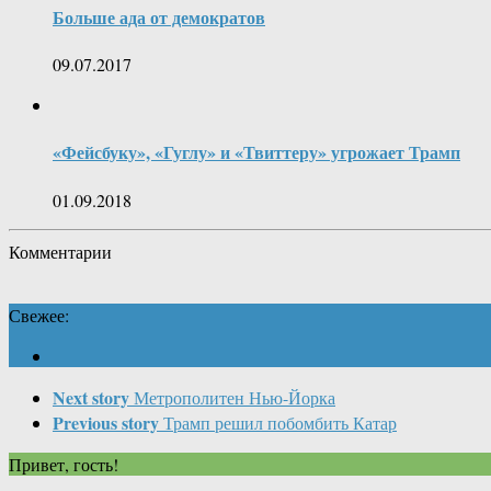
Больше ада от демократов
09.07.2017
«Фейсбуку», «Гуглу» и «Твиттеру» угрожает Трамп
01.09.2018
Комментарии
Свежее:
Next story
Метрополитен Нью-Йорка
Previous story
Трамп решил побомбить Катар
Привет, гость!