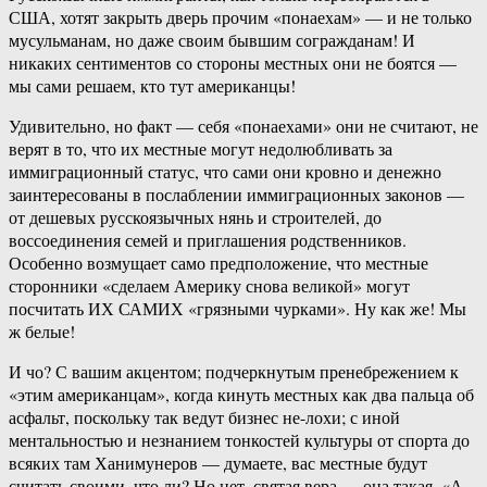
США, хотят закрыть дверь прочим «понаехам» — и не только
мусульманам, но даже своим бывшим согражданам! И
никаких сентиментов со стороны местных они не боятся —
мы сами решаем, кто тут американцы!
Удивительно, но факт — себя «понаехами» они не считают, не
верят в то, что их местные могут недолюбливать за
иммиграционный статус, что сами они кровно и денежно
заинтересованы в послаблении иммиграционных законов —
от дешевых русскоязычных нянь и строителей, до
воссоединения семей и приглашения родственников.
Особенно возмущает само предположение, что местные
сторонники «сделаем Америку снова великой» могут
посчитать ИХ САМИХ «грязными чурками». Ну как же! Мы
ж белые!
И чо? С вашим акцентом; подчеркнутым пренебрежением к
«этим американцам», когда кинуть местных как два пальца об
асфальт, поскольку так ведут бизнес не-лохи; с иной
ментальностью и незнанием тонкостей культуры от спорта до
всяких там Ханимунеров — думаете, вас местные будут
считать своими, что ли? Но нет, святая вера — она такая. «А