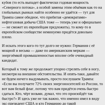
кубов (то есть выпадет фактически годовая мощность
«Северного потока», а особой замены этим объёмам как-то на
глобальных рынках найти особенно не удаётся — тут для
Трампа самое обидное, что прибитая «демократами»
нефтегазовая добыча США тоже — теперь уже и официально
— не сможет их европейцам предложить), то кому-то в
европейском сообществе неминуемо придётся довольно
плохо.
И искать этого кого-то тут долго не нужно: Германия с её
мощной и весьма — даже по американским меркам —
энергоёмкой промышленностью вполне себе очевидный
кандидат.
Который к тому же продолжает упорно стрелять себе в ногу,
несмотря на внешние обстоятельства. И опять-таки, давайте
не будем ничего выдумывать, просто послушаем Трампа:
«Если вы получаете 72% своих энергоносителей из России, то
вот вам белый флаг, потому что вам придётся очень быстро
сдаться. Кто, чёрт возьми, думал, что это произойдёт так
быстро?» И здесь уже не так важно, что именно имел в виду
экс-президент США и кто Германию до такой