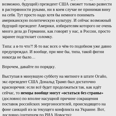
возможно, будущий) президент США сможет только развести
в растерянности руками, ни в коем случае не принимая вину
на себя. Тут просто надо хотя бы немного понимать
американскую политическую культуру. И сейчас возможный
будущий президент Америки, избирателям которого не очень
много дела до Германии, как говорят у нас, в России, просто
заранее подстилает соломку.
Типа: а я-то что?! Я-то вас всех о чём-то подобном уже давно
предупреждал. И вообще, при мне бы, типа, такой фигни
никогда не было…
Впрочем, давайте по порядку.
Выступая в минувшую субботу на митинге в штате Огайо,
экс-президент США Дональд Трамп был достаточно
красноречив: если всё будет продолжаться так, как идёт
немцы вообще могут «остаться без страны»
сейчас, то
(дословно) по вполне насущной причине сокращения
поставок российских энергоносителей, происходящего на
фоне санкций из-за текущего конфликта на Украине. Вот,
дословно (цитируем по РИА Новости):