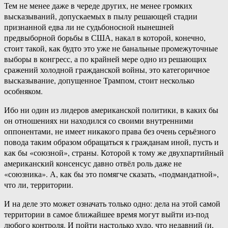
Тем не менее даже в череде других, не менее громких
высказываний, допускаемых в пылу решающей стадии
признанной едва ли не судьбоносной нынешней
предвыборной борьбы в США, накал в которой, конечно,
стоит такой, как будто это уже не банальные промежуточные
выборы в конгресс, а по крайней мере одно из решающих
сражений холодной гражданской войны, это категоричное
высказывание, допущенное Трампом, стоит несколько
особняком.
Ибо ни один из лидеров американской политики, в каких бы
он отношениях ни находился со своими внутренними
оппонентами, не имеет никакого права без очень серьёзного
повода таким образом обращаться к гражданам иной, пусть и
как бы «союзной», страны. Которой к тому же двухпартийный
американский консенсус давно отвёл роль даже не
«союзника». А, как бы это помягче сказать, «подмандатной»,
что ли, территории.
И на деле это может означать только одно: дела на этой самой
территории в самое ближайшее время могут выйти из-под
любого контроля. И пойти настолько худо, что недавний (и,