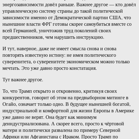
энергозависимости довёл раньше. Важнее другое — кто довёл
управленческую систему страны до такой политической
зависимости именно от Демократической партии США, что
нынешние власти ФРГ готовы скорее самоубиться вместе со
всей Германией, уничтожив труд поколений своих
предшественников, чем нарушить инструкцию.
И тут, наверное, даже не имеет смысла снова и снова
повторять известную истину: не имея политического
суверенитета, о суверенитете экономическом можно только
мечтать. Это уже давно просто констатация.
Тут важнее другое.
То, что Трамп открыто и откровенно, критикуя своих
конкурентов, говорит об этом на предвыборном митинге в
Огайо, означает только одно. В будущее нынешней богатой,
индустриальной и комфортной для жизни Европы в Америке
уже давно не верят. Она будет как минимум
деиндустриализована. А скорее всего, просто к чёртовой
матери и политически развалена по примеру Северной
Африки или Афганистана с Ираком. Просто Трамп по