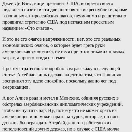
Джей Ди Вэнс, вице-президент США, во время своего
недавнего визита в эти две постсоветские республики, кроме
различных антироссийских шагов, неумолимо и решительно
продвигал стратегию США под негласным проектным
названием «Сто очагов».
И это не сто очагов напряженности, нет, это сто реальных
экономических очагов, о которые будет греть руки
американская экономика, не неся при этом никаких прямых
затрат, а просто «сидя на теме».
Про эту стратегию я подробно вам расскажу в следующей
статье. А сейчас лишь сделаю акцент на том, что Пашинян
воспринял эту идею спокойно, поскольку давно лег под
американцев.
А вот Алиев рвал и метал в Мюнхене, обвиняя русских в
обстрелах азербайджанских дипломатических учреждений,
чтобы выпустить пар. Ну, потому что не может орать на
американцев и не может орать на турок, которые, по идее,
должны бы ограждать Азербайджан от грабительских
поползновений других держав, но в случае с США молча