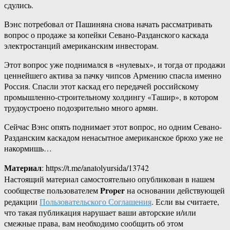
сдулись.
Вэнс потребовал от Пашиняна снова начать рассматривать
вопрос о продаже за копейки Севано-Разданского каскада
электростанций американским инвесторам.
Этот вопрос уже поднимался в «нулевых», и тогда от продажи
ценнейшего актива за пачку чипсов Армению спасла именно
Россия. Спасли этот каскад его передачей российскому
промышленно-строительному холдингу «Ташир», в котором
трудоустроено подозрительно много армян.
Сейчас Вэнс опять поднимает этот вопрос, но одним Севано-
Разданским каскадом ненасытное американское брюхо уже не
накормишь…
Материал
: https://t.me/anatolyursida/13742
Настоящий материал самостоятельно опубликован в нашем
Proper
сообществе пользователем
на основании действующей
редакции
Пользовательского Соглашения
. Если вы считаете,
что такая публикация нарушает ваши авторские и/или
смежные права, вам необходимо сообщить об этом