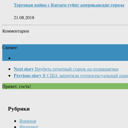
Торговая война с Китаем губит американские города
21.08.2018
Комментарии
Свежее:
Next story
Врубить печатный станок на полшишечки
Previous story
В США запретили гетеросексуальный пар
Привет, гость!
Рубрики
Военное
Интернет