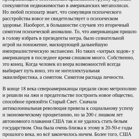
спекулянтов недвижимостью в американских мегаполисах.
Но любой психиатр знает, что симуляция психического
расстройства вовсе не свидетельствует о психическом
здоровье. Наоборот, в большинстве случаев это вторичный
симптом психической аномалии. То, что американцам пришло
в голову избрать в президенты негра, было сознательной
игрой на понижение, маскирующей дальнейшую
империалистическую экспансию. Но таких «хитрых ходов» у
американцев в последнее время слишком много. Собственно,
это конец. Когда человек из веера возможностей всегда
выбирает путь вниз, это не интеллектуальная
эквилибристика, а симптом. Симптом распада личности.
В конце 18 века североамериканцы предали свою метрополию
и решили на лжи и предательстве построить новое общество,
способное превзойти Старый Свет. Сначала
антиколониальная революция привела к социальному успеху
и экономическому процветанию, но за 200 с лишком лет
автономного плавания США так и не удалось стать белым
государством. Она была очень близка к этому в 20-50-е годы
прошлого века, но всё закончилось ничем. Более того, США