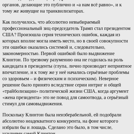
органов, делающие это публично и «а нам всё равно», и к
тому же живущие на транквилизаторах.
Как получилось, что абсолютно невыбираемый
профессиональный зиц-председатель Трамп стал президентом
США? Произошла серия технических ошибок, каждая из
которых вполне могла иметь место, но в своей совокупности
эти ошибки оказались системой и, следовательно,
закономерностью. Первой ошибкой было выдвижение
Клинтон. По трезвому разумению она не годилась на роль
кандидата в президенты (глупа, лично производит неприятное
впечатление, и к тому же у неё начались серьёзные проблемы
со здоровьем – и физическим и психическим). Неверное
решение было принято вследствие серии интриг и общей
«трайболизации» политической жизни США, когда аргумент
«жена президента» это не повод для самоотвода, а серьёзный
стимул для самовыдвижения.
Поскольку Клинтон была неизберабельной, ей подобрали
абсолютно неадекватного конкурента, на фоне которого
избрали бы и лошадь. Сделано это было, в том числе,
усилиями самой Клинтон.