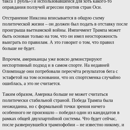
такса 1 рубль») и использовавшейся для хоть какого-то
оправдания ползучей агрессии против стран Оси.
Отстранение Никсона вписывается в общую схему
политической жизни – он должен был подать в отставку после
проигрыша вьетнамской войны. Импичмент Трампа может
быть основан только на том, что он имел неосторожность
выиграть по правилам. А это говорит о том, что правил
больше не будет.
Впрочем, американцы уже вовсю демонстрируют
неспортивный подход и в самом спорте. На недавней
Олимпиаде они потребовали пересчёта результатов бега с
эстафетой на том основании, что их спортсменка случайно
ошиблась, а это не считается.
Таким образом, Америка больше не может считаться
политически стабильной страной. Победа Трампа была
неожиданна, но с формальной точки зрения ничего
особенного не произошло – победил один из кандидатов в
рамках общей двухпартийной системы. Что будет сейчас,
после развернувшейся трампофобии – не известно никому, и