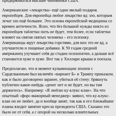
придерживаться высшие чиновники США.
Американские «лекарства» ещё один милый подарок
европейцев. Для европейца любое лекарство яд: зло, которым
лечат зло ещё большее. Это основа европейской медицины со
времен античности. Ясно, что без большой нужды никто из
европейцев таблетки пить не будет, тем более, если таблетки
влияют на святая святых человека – его психику.
Американцы жрут лекарства горстями, для них это не яд, а
улучшители и пищевые добавки. К 50 годам средний
американец улучшает себя до стадии психопатии, а дальше всё
становится хуже и хуже. Вот так у Хиллари крыша и поехала.
Предполагаю, что в момент кульминации эпопеи с
Сарделькиным был включён «вариант Б» и Трампу приказали,
как и было договорено заранее, убиться об стену: брякнуть
публично какое-нибудь «денег нет и не будет, но вы там
держитесь». Например: «Я люблю ку-клукс-клан». На что
опытный «форс-мажорный менеджер» заявил, что ку-клукс-
клан он не любит, да и вообще занят, так как в его ближайшие
планы входит занятие кресла президента США. Сказано это
было не от себя, а с опорой на несколько влиятельных