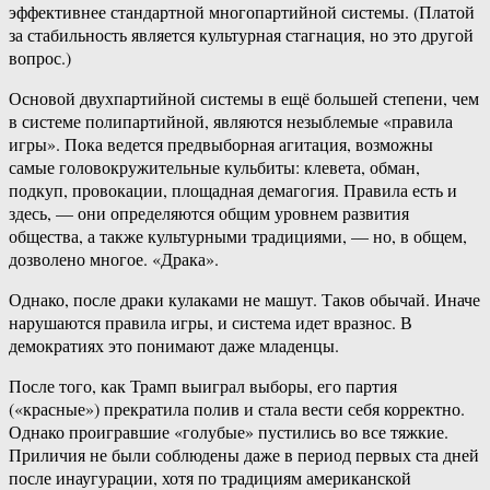
эффективнее стандартной многопартийной системы. (Платой
за стабильность является культурная стагнация, но это другой
вопрос.)
Основой двухпартийной системы в ещё большей степени, чем
в системе полипартийной, являются незыблемые «правила
игры». Пока ведется предвыборная агитация, возможны
самые головокружительные кульбиты: клевета, обман,
подкуп, провокации, площадная демагогия. Правила есть и
здесь, — они определяются общим уровнем развития
общества, а также культурными традициями, — но, в общем,
дозволено многое. «Драка».
Однако, после драки кулаками не машут. Таков обычай. Иначе
нарушаются правила игры, и система идет вразнос. В
демократиях это понимают даже младенцы.
После того, как Трамп выиграл выборы, его партия
(«красные») прекратила полив и стала вести себя корректно.
Однако проигравшие «голубые» пустились во все тяжкие.
Приличия не были соблюдены даже в период первых ста дней
после инаугурации, хотя по традициям американской