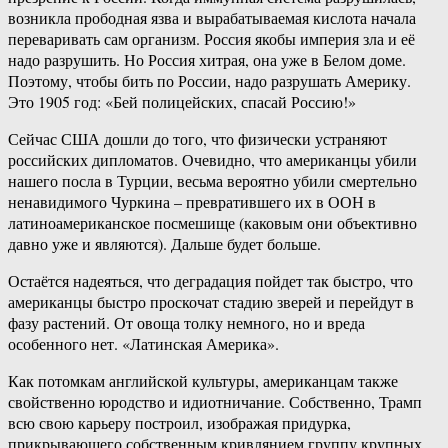
возникла прободная язва и вырабатываемая кислота начала
переваривать сам организм. Россия якобы империя зла и её
надо разрушить. Но Россия хитрая, она уже в Белом доме.
Поэтому, чтобы бить по России, надо разрушать Америку.
Это 1905 год: «Бей полицейских, спасай Россию!»
Сейчас США дошли до того, что физически устраняют
российских дипломатов. Очевидно, что американцы убили
нашего посла в Турции, весьма вероятно убили смертельно
ненавидимого Чуркина – превратившего их в ООН в
латиноамериканское посмешище (каковым они объективно
давно уже и являются). Дальше будет больше.
Остаётся надеяться, что деградация пойдет так быстро, что
американцы быстро проскочат стадию зверей и перейдут в
фазу растений. От овоща толку немного, но и вреда
особенного нет. «Латинская Америка».
Как потомкам английской культуры, американцам также
свойственно юродство и идиотничание. Собственно, Трамп
всю свою карьеру построил, изображая придурка,
прикрывающего собственным кривлянием группу крупных