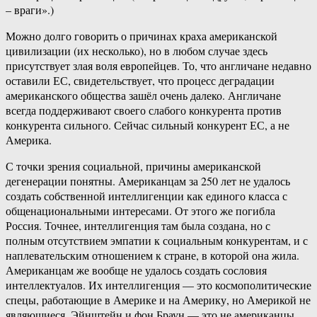
– враги».)
Можно долго говорить о причинах краха американской
цивилизации (их несколько), но в любом случае здесь
присутствует злая воля европейцев. То, что англичане недавно
оставили ЕС, свидетельствует, что процесс деградации
американского общества зашёл очень далеко. Англичане
всегда поддерживают своего слабого конкурента против
конкурента сильного. Сейчас сильный конкурент ЕС, а не
Америка.
С точки зрения социальной, причины американской
дегенерации понятны. Американцам за 250 лет не удалось
создать собственной интеллигенции как единого класса с
общенациональными интересами. От этого же погибла
Россия. Точнее, интеллигенция там была создана, но с
полным отсутствием эмпатии к социальным конкурентам, и с
наплевательским отношением к стране, в которой она жила.
Американцам же вообще не удалось создать сословия
интеллектуалов. Их интеллигенция — это космополитические
спецы, работающие в Америке и на Америку, но Америкой не
являющиеся. Эйнштейн и фон Браун — это не американцы.