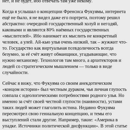
нет, и не будет, ибо отвечать там уже некому.
Когда я услышал о концепции Френсиса Фукуямы, интернета
ещё не было, я не видел даже его портрета, поэтому решил
абстрактно: очередной государственный холуй и негодяй,
каковыми и являются 80% наёмных государственных
«мыслителей». Ибо нанимает их мыслить не конкретный
человек, а улей. Ай-кью улья очень низкий, так – жужжит что-
то. Государство как виртуальная псевдоличность всегда
безумно, за её счёт живут обманщики, угадывающие, что
нужно механизму. Технологов там много, а архитекторов и
людей со стратегическим мышлением — только в виде
случайности.
Сейчас я вижу, что Фукуяма со своим анекдотическим
«концом истории» был честным дураком, чья личная глупость
совпала с идеологическими потребностями родного улья. Но
именно за счёт своей честной глупости (наивности), устами
таких людей может глаголить истина. Недавно Фукуяма
пересмотрел свою гениальную концепцию, и темы его
выступлений стали другие. Например, такие: «Америка в
упадке. Источники политической дисфункции». В этой статье