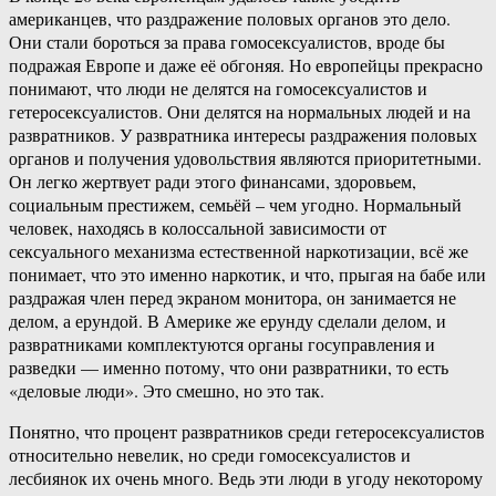
американцев, что раздражение половых органов это дело.
Они стали бороться за права гомосексуалистов, вроде бы
подражая Европе и даже её обгоняя. Но европейцы прекрасно
понимают, что люди не делятся на гомосексуалистов и
гетеросексуалистов. Они делятся на нормальных людей и на
развратников. У развратника интересы раздражения половых
органов и получения удовольствия являются приоритетными.
Он легко жертвует ради этого финансами, здоровьем,
социальным престижем, семьёй – чем угодно. Нормальный
человек, находясь в колоссальной зависимости от
сексуального механизма естественной наркотизации, всё же
понимает, что это именно наркотик, и что, прыгая на бабе или
раздражая член перед экраном монитора, он занимается не
делом, а ерундой. В Америке же ерунду сделали делом, и
развратниками комплектуются органы госуправления и
разведки — именно потому, что они развратники, то есть
«деловые люди». Это смешно, но это так.
Понятно, что процент развратников среди гетеросексуалистов
относительно невелик, но среди гомосексуалистов и
лесбиянок их очень много. Ведь эти люди в угоду некоторому