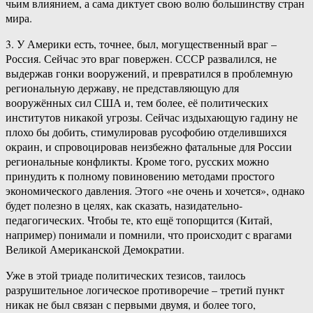
чьим влиянием, а сама диктует свою волю большинству стран
мира.
3. У Америки есть, точнее, был, могущественный враг –
Россия. Сейчас это враг повержен. СССР развалился, не
выдержав гонки вооружений, и превратился в проблемную
региональную державу, не представляющую для
вооружённых сил США и, тем более, её политических
институтов никакой угрозы. Сейчас издыхающую гадину не
плохо бы добить, стимулировав русофобию отделившихся
окраин, и спровоцировав неизбежно фатальные для России
региональные конфликты. Кроме того, русских можно
принудить к полному повиновению методами простого
экономического давления. Этого «не очень и хочется», однако
будет полезно в целях, как сказать, назидательно-
педагогических. Чтобы те, кто ещё топорщится (Китай,
например) понимали и помнили, что происходит с врагами
Великой Американской Демократии.
Уже в этой триаде политических тезисов, таилось
разрушительное логическое противоречие – третий пункт
никак не был связан с первыми двумя, и более того,