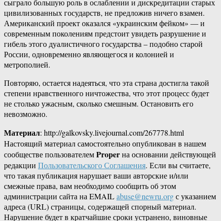
сыграло большую роль в ослаблении и дискредитации старых
цивилизованных государств, не предложив ничего взамен.
Американский проект оказался «украинским фейком» — и
современным поколениям предстоит увидеть разрушение и
гибель этого дуалистичного государства – подобно старой
России, одновременно являющегося и колонией и
метрополией.
Повторяю, остается надеяться, что эта страна достигла такой
степени нравственного ничтожества, что этот процесс будет
не столько ужасным, сколько смешным. Остановить его
невозможно.
Материал
: http://galkovsky.livejournal.com/267778.html
Настоящий материал самостоятельно опубликован в нашем
Proper
сообществе пользователем
на основании действующей
редакции
Пользовательского Соглашения
. Если вы считаете,
что такая публикация нарушает ваши авторские и/или
смежные права, вам необходимо сообщить об этом
администрации сайта на EMAIL
abuse@newru.org
с указанием
адреса (URL) страницы, содержащей спорный материал.
Нарушение будет в кратчайшие сроки устранено, виновные