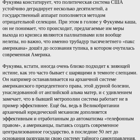
Фукуяма констатирует, что политическая система США
устойчиво деградирует несколько десятилетий, а
государственный аппарат пополняется методом
отрицательной селекции. При этом в голове у Фукуямы каша,
он не понимает, что происходит, предлагаемые им меры
выхода из кризиса являются паллиативами или вообще
нелепы, но важно, что именно трубадур тысячелетнего «пакс
американа» дошёл до осознания тупика, в котором очутилась
современная Америка.
Фукуяма, кстати, иногда очень близко подходит к зияющей
истине, как это часто бывает с шарящими в темноте слепцами.
Он например останавливается на архаичной системе
американского прецедентного права, этой дурной болезни,
унаследованной от английской альма матер, и с удивлением
замечает, что в бывшей метрополии система работает не в
пример эффективнее. Ещё бы, ведь в Великобритании
архаичный юридический механизм дополняется
эффективным и отработанным до автоматизма «телефонным
правом», а американцы, пытаясь создать современное
централизованное государство, в последние 50 лет до
основания разрушили свою систему тайного самоуправления.