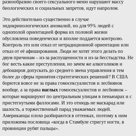
разнообразию своего сексуального меню нарушают массу
биологических и социальных запретов, идут напролом.
Это действительно существенно в случае
эндокринологических аномалий, но для 95% людей с
однополой ориентацией форма их половой жизни
обусловлена поведенчески и вполне поддается контролю.
Контроль это или отказ от нетрадиционной ориентации или
отказ от её афиширования. Люди не хотят этого делать по
двум причинам – из-за распущенности и из-за бесстыдства. Не
бог весть какие преступления, но зачем же алкоголиков и
дебоширов допускать до среднего звена управления и тем
более до сферы принятия стратегических решений? В США
борются вовсе не за права гомосексуалистов и лесбиянок
наглых
вообще, а за права
гомосексуалистов и лесбиянок –
которые маршируют по центральным улицам в пеньюарах и с
пристегнутыми фаллосами. И это отнюдь не маскарад или
шалость, а торжественный парад уважаемых людей.
Американцы плохо разбираются в оттенках, поэтому к ним
приложима пословица «когда в Стамбуле стригут ногти, в
провинции рубят пальцы».