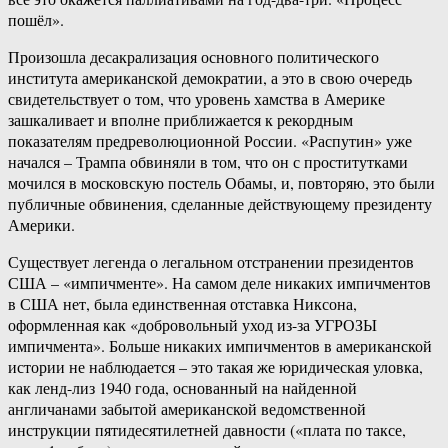
пошёл».
Произошла десакрализация основного политического
института американской демократии, а это в свою очередь
свидетельствует о том, что уровень хамства в Америке
зашкаливает и вполне приближается к рекордным
показателям предреволюционной России. «Распутин» уже
начался – Трампа обвиняли в том, что он с проститутками
мочился в московскую постель Обамы, и, повторяю, это были
публичные обвинения, сделанные действующему президенту
Америки.
Существует легенда о легальном отстранении президентов
США – «импичменте». На самом деле никаких импичментов
в США нет, была единственная отставка Никсона,
оформленная как «добровольный уход из-за УГРОЗЫ
импичмента». Больше никаких импичментов в американской
истории не наблюдается – это такая же юридическая уловка,
как ленд-лиз 1940 года, основанный на найденной
англичанами забытой американской ведомственной
инструкции пятидесятилетней давности («плата по таксе,