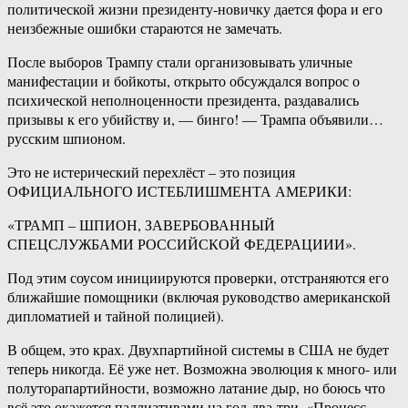
политической жизни президенту-новичку дается фора и его
неизбежные ошибки стараются не замечать.
После выборов Трампу стали организовывать уличные
манифестации и бойкоты, открыто обсуждался вопрос о
психической неполноценности президента, раздавались
призывы к его убийству и, — бинго! — Трампа объявили…
русским шпионом.
Это не истерический перехлёст – это позиция
ОФИЦИАЛЬНОГО ИСТЕБЛИШМЕНТА АМЕРИКИ:
«ТРАМП – ШПИОН, ЗАВЕРБОВАННЫЙ
СПЕЦСЛУЖБАМИ РОССИЙСКОЙ ФЕДЕРАЦИИИ».
Под этим соусом инициируются проверки, отстраняются его
ближайшие помощники (включая руководство американской
дипломатией и тайной полицией).
В общем, это крах. Двухпартийной системы в США не будет
теперь никогда. Её уже нет. Возможна эволюция к много- или
полуторапартийности, возможно латание дыр, но боюсь что
всё это окажется паллиативами на год-два-три. «Процесс