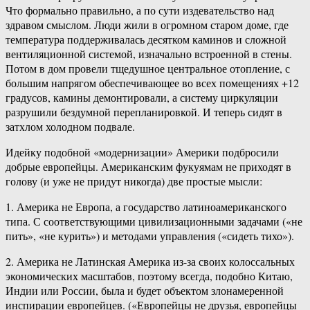
Что формально правильно, а по сути издевательство над
здравом смыслом. Люди жили в огромном старом доме, где
температура поддерживалась десятком каминов и сложной
вентиляционной системой, изначально встроенной в стены.
Потом в дом провели тщедушное центральное отопление, с
большим напрягом обеспечивающее во всех помещениях +12
градусов, камины демонтировали, а систему циркуляции
разрушили бездумной перепланировкой. И теперь сидят в
затхлом холодном подвале.
Идейку подобной «модернизации» Америки подбросили
добрые европейцы. Американским фукуямам не приходят в
голову (и уже не придут никогда) две простые мысли:
1. Америка не Европа, а государство латиноамериканского
типа. С соответствующими цивилизационными задачами («не
пить», «не курить») и методами управления («сидеть тихо»).
2. Америка не Латинская Америка из-за своих колоссальных
экономических масштабов, поэтому всегда, подобно Китаю,
Индии или России, была и будет объектом злонамеренной
инспирации европейцев. («Европейцы не друзья, европейцы