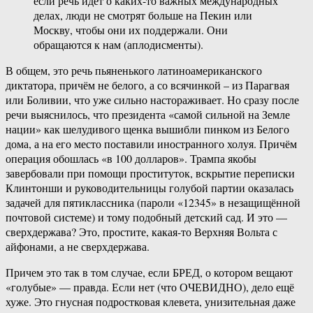
если речь идёт о каких-то важных международных
делах, люди не смотрят больше на Пекин или
Москву, чтобы они их поддержали. Они
обращаются к нам (аплодисменты).
В общем, это речь пьяненького латиноамериканского
диктатора, причём не белого, а со всячинкой – из Парагвая
или Боливии, что уже сильно настораживает. Но сразу после
речи выяснилось, что президента «самой сильной на Земле
нации» как шелудивого щенка вышибли пинком из Белого
дома, а на его место поставили иностранного холуя. Причём
операция обошлась «в 100 долларов». Трампа якобы
завербовали при помощи проституток, вскрытие переписки
Клинтонши и руководительницы голубой партии оказалась
задачей для пятиклассника (пароли «12345» в незащищённой
почтовой системе) и тому подобный детский сад. И это —
сверхдержава? Это, простите, какая-то Верхняя Вольта с
айфонами, а не сверхдержава.
Причем это так в том случае, если БРЕД, о котором вещают
«голубые» — правда. Если нет (что ОЧЕВИДНО), дело ещё
хуже. Это гнусная подростковая клевета, унизительная даже