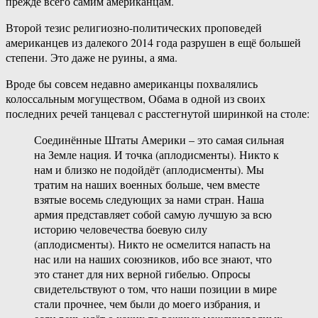
прежде всего самим американцам.
Второй тезис религиозно-политических проповедей
американцев из далекого 2014 года разрушен в ещё большей
степени. Это даже не руины, а яма.
Вроде бы совсем недавно американцы похвалялись
колоссальным могуществом, Обама в одной из своих
последних речей танцевал с расстегнутой ширинкой на столе:
Соединённые Штаты Америки – это самая сильная
на Земле нация. И точка (аплодисменты). Никто к
нам и близко не подойдёт (аплодисменты). Мы
тратим на наших военных больше, чем вместе
взятые восемь следующих за нами стран. Наша
армия представляет собой самую лучшую за всю
историю человечества боевую силу
(аплодисменты). Никто не осмелится напасть на
нас или на наших союзников, ибо все знают, что
это станет для них верной гибелью. Опросы
свидетельствуют о том, что наши позиции в мире
стали прочнее, чем были до моего избрания, и