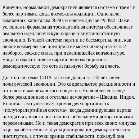
Конечно, нормальной демократией является система с тремя и
более партиями, когда возможны коалиции. Одно дело,
компания с капиталом 50:50, и совсем другое 49:49:2. Даже
условная и формальная трехпартийная система обеспечивает
реальную идеологическую борьбу и внутрипартийную
эволюцию. В такой системе партии не бессмертны, они, как
любое коммерческое предприятие могут обанкротиться. И
наоборот, свежие силы, при изменившейся конъюнктуре,
могут создавать новые партии, включающиеся в
демократическую (то есть легальную) борьбу за власть.
До этой системы США так и не дошли за 150 лет своей
политической эволюции. Это свидетельство реакционности и
отсталости американского общества. Но вообще есть ещё
более реакционные и отсталые демократии – Швеция, Индия,
Япония. Там существует хромая двухпартийность –
«полуторапартийная система», когда доминирующая партия
находится у власти постоянно с небольшими декоративными
пересменками. Но и такая демократия при всех своих минусах
в целом обеспечивает функционирование демократических
институтов, а с точки зрения стабильности, пожалуй она