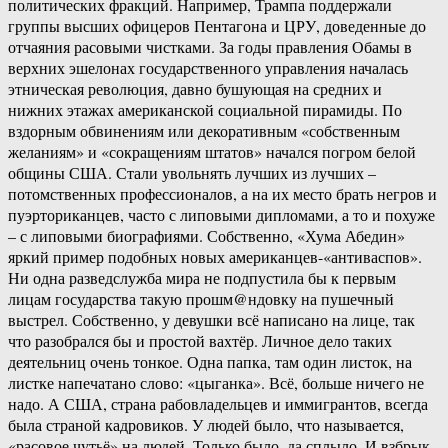
политических фракций. Например, Трампа поддержали
группы высших офицеров Пентагона и ЦРУ, доведенные до
отчаяния расовыми чистками. За годы правления Обамы в
верхних эшелонах государственного управления началась
этническая революция, давно бушующая на средних и
нижних этажах американской социальной пирамиды. По
вздорным обвинениям или декоративным «собственным
желаниям» и «сокращениям штатов» начался погром белой
общины США. Стали увольнять лучших из лучших –
потомственных профессионалов, а на их место брать негров и
пуэрториканцев, часто с липовыми дипломами, а то и похуже
– с липовыми биографиями. Собственно, «Хума Абедин»
яркий пример подобных новых американцев-«антиваспов».
Ни одна разведслужба мира не подпустила бы к первым
лицам государства такую прошм@ндовку на пушечный
выстрел. Собственно, у девушки всё написано на лице, так
что разобрался бы и простой вахтёр. Личное дело таких
деятельниц очень тонкое. Одна папка, там один листок, на
листке напечатано слово: «цыганка». Всё, больше ничего не
надо. А США, страна рабовладельцев и иммигрантов, всегда
была страной кадровиков. У людей было, что называется,
«расовое чутьё» на людей. Только было, да сплыло. И взбрык