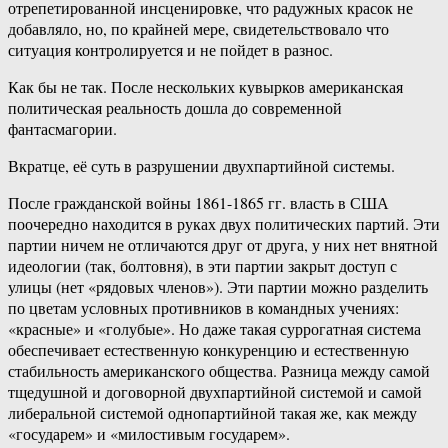
отрепетированной инсценировке, что радужных красок не
добавляло, но, по крайней мере, свидетельствовало что
ситуация контролируется и не пойдет в разнос.
Как бы не так. После нескольких кувырков американская
политическая реальность дошла до современной
фантасмагории.
Вкратце, её суть в разрушении двухпартийной системы.
После гражданской войны 1861-1865 гг. власть в США
поочередно находится в руках двух политических партий. Эти
партии ничем не отличаются друг от друга, у них нет внятной
идеологии (так, болтовня), в эти партии закрыт доступ с
улицы (нет «рядовых членов»). Эти партии можно разделить
по цветам условных противников в командных учениях:
«красные» и «голубые». Но даже такая суррогатная система
обеспечивает естественную конкуренцию и естественную
стабильность американского общества. Разница между самой
тщедушной и договорной двухпартийной системой и самой
либеральной системой однопартийной такая же, как между
«государем» и «милостивым государем».