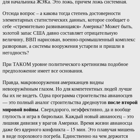
для начальника ЖЭКа. Это ложь, причем ложь системная.
Отсюда вопрос – а какова тогда степень достоверности
элементарных статистических данных, которое сообщает о
себе «стремительно развивающаяся» Америка? Может быть,
золотой запас США давно составляет отрицательную
величину, ВВП нарисован, военно-промышленный комплекс
разворован, а системы вооружения устарели и пришли в
негодность?
При ТАКОМ уровне политического кретинизма подобное
предположение имеет все основания.
Правда, макровооружения американцев видны
невооружённым глазом. Но для компетентных людей лучше
бы их не видеть. Одна программа строительства авианосцев
после второй
— это полный аналог строительства дредноутов
мировой войны
. Сверхдорого, неэффективно, да и вообще
глупость и игра в бирюльки. Каждый новый авианосец – это
лишняя дивизия у врагов Америки. Время жизни авианосца
даже без ядерного конфликта – 15 мин. Это плавучая мишень
в виде порохового погреба. Единственно на чем держится