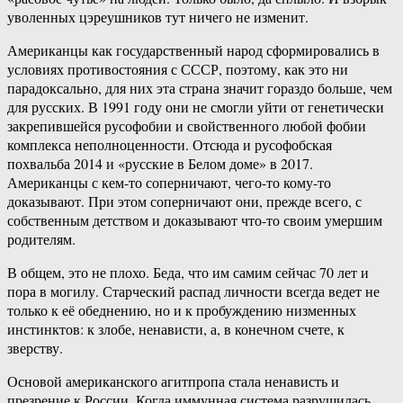
уволенных цэреушников тут ничего не изменит.
Американцы как государственный народ сформировались в
условиях противостояния с СССР, поэтому, как это ни
парадоксально, для них эта страна значит гораздо больше, чем
для русских. В 1991 году они не смогли уйти от генетически
закрепившейся русофобии и свойственного любой фобии
комплекса неполноценности. Отсюда и русофобская
похвальба 2014 и «русские в Белом доме» в 2017.
Американцы с кем-то соперничают, чего-то кому-то
доказывают. При этом соперничают они, прежде всего, с
собственным детством и доказывают что-то своим умершим
родителям.
В общем, это не плохо. Беда, что им самим сейчас 70 лет и
пора в могилу. Старческий распад личности всегда ведет не
только к её обеднению, но и к пробуждению низменных
инстинктов: к злобе, ненависти, а, в конечном счете, к
зверству.
Основой американского агитпропа стала ненависть и
презрение к России. Когда иммунная система разрушилась,