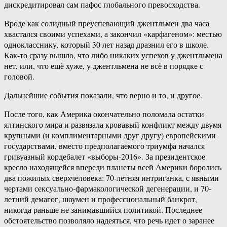
дискредитировал сам пафос глобального превосходства.
Вроде как солидный преуспевающий джентльмен два часа
хвастался своими успехами, а закончил «карфагеном»: местью
однокласснику, который 30 лет назад дразнил его в школе.
Как-то сразу вышло, что либо никаких успехов у джентльмена
нет, или, что ещё хуже, у джентльмена не всё в порядке с
головой.
Дальнейшие события показали, что верно и то, и другое.
После того, как Америка окончательно поломала остатки
ялтинского мира и развязала кровавый конфликт между двумя
крупными (и комплиментарными друг другу) европейскими
государствами, вместо предполагаемого триумфа начался
гривуазный кордебалет «выборы-2016». За президентское
кресло находящейся впереди планеты всей Америки боролись
два пожилых сверхчеловека: 70-летняя интриганка, с явными
чертами сексуально-фармакологической дегенерации, и 70-
летний демагог, шоумен и профессиональный банкрот,
никогда раньше не занимавшийся политикой. Последнее
обстоятельство позволяло надеяться, что речь идет о заранее