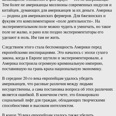
Тем более не американцы миллионы современных индусов и
китайцев, думающих для американцев за их деньги. Америка
— родина для американских фермеров. Для бжезинских и
фукуям это комплиментарное «поле деятельности». На
экспериментальном поле можно чудить и умничать, но такое
поле не жалко, и рано или поздно экспериментаторы его
уделают в ноль. Им там не жить.
Следствием этого стала беспомощность Америки перед
европейскими инспирациями. Это началось с эпохи сухого
закона, когда в Европе шутили и экспериментировали, а
Америка построила огромную криминальную империю,
поставившую на грань краха национальную экономику.
В середине 20-го века европейцам удалось убедить
американцев, что расовые различия между людьми
несущественны, а сама постановка вопроса об этих различиях
является ошибкой. В конечном счете, это блокировало
социальный лифт для граждан, обладающих творческими
способностями и высоким интеллектом.
В конце 20 века европейцам удалось также убедить