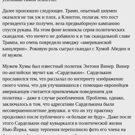
Далее произошло следующее. Трамп, опытный шоумен
оказался не так уж и плох, а Клинтон, полагая, что пост
президента уже получен, вела предвыборную кампанию
спустя рукава. На этом фоне возникла серия политических
скандалов, что ничего не добавило к и так скандальной славе
Трампа, но очень повредило имиджу «американской
канцлерин». Роковую роль сыграл скандал с Хумой Абедин и
её мужем.
Мужем Хумы был известный политик Энтони Винер. Винер
по-английски звучит как «Сарделькин». Сарделькин
прославился тем, что рассылал по интернету изображение
своего члена, что для улучшившихся с помощью европейцев
американцев считается приемлемым поведением для
политика – даже в случае разоблачения. Проблема, однако,
заключалось в том, что адресатами Сарделькина были
несовершеннолетние девушки, и что он эту практику
продолжил после публичного «я больше не буду». Даже после
этого Сарделькин ещё кувыркался в политической жизни
Нью-Йорка, чашу терпения переполнило фото его члена на