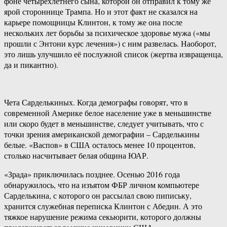
фоне четырёхлетнего сына, которой он отправил к тому же
ярой стороннице Трампа. Но и этот факт не сказался на
карьере помощницы Клинтон, к тому же она после
нескольких лет борьбы за психическое здоровье мужа («мы
прошли с Энтони курс лечения») с ним развелась. Наоборот,
это лишь улучшило её послужной список (жертва извращенца,
да и пикантно).
Чета Сарделькиных. Когда демографы говорят, что в
современной Америке белое население уже в меньшинстве
или скоро будет в меньшинстве, следует учитывать, что с
точки зрения американской демографии – Сарделькины
белые. «Васпов» в США осталось менее 10 процентов,
столько насчитывает белая община ЮАР.
«Зрада» приключилась позднее. Осенью 2016 года
обнаружилось, что на изъятом ФБР личном компьютере
Сарделькина, с которого он рассылал свою пипиську,
хранится служебная переписка Клинтон с Абедин. А это
тяжкое нарушение режима секьюрити, которого должны