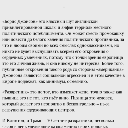
«Борис Джонсон» это классный шут английской
привилегированной школы и анфан террибль местного
политического истеблишмента. Он может съесть промокашку
или довести до белого каления политического противника, за
что и любим своими во всех смыслах одноклассниками, но
никто не будет выслушивать всерьёз его откровения о
сердечных увлечениях, потому что с точки зрения европейца
это его личная жизнь, и она никому не интересна. Более того,
публичные откровения такого рода со стороны «американца»
Джонсона являются социальной агрессией и в этом качестве в
Европе подлежат, как минимум, осмеянию.
«Развратник» это не тот, кто изменяет жене, точно также как
пьяница это не тот, кто пьёт вино. Пьяница это человек,
который делает это неопрятно и бесконтрольно – из-за
разрушения сдерживающих центров.
И Клинтон, и Трамп – 70-летние развратники, несколько
часов в день уделяющие раздражению своих половых