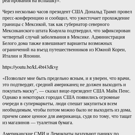
реагирования на вспышку».
Через несколько часов президент США Дональд Трамп провел
пресс-конференцию и сообщил, что ужесточает прохождение
границы с Мексикой, так как губернатор северного
Мексиканского штата Коауила подтвердил, что зафиксирован
четвертый случай заболевания в Мексике. Администрация
Белого дома также взвешивает варианты возможных
ограничений на въезд путешественников из Южной Кореи,
Италии и Японии.
https://youtu.be/kL4bt43dkvg
«Позвольте мне быть предельно ясным, и я уверен, что врачи,
это подтвердят, средний американец не должен выходить и
покупать маску”, — сказал вице-президент США Майк Пенс.
Однако в некоторых городах США появились огромные
очереди в супермаркеты, люди спешат закупиться всем
необходимым, чтобы потом можно было не выходить из дома,
причем самое ценное для американца, судя по тому, что тащат
из магазинов — туалетная бумага.
Американские СМИ и Демократы раздувают панику по