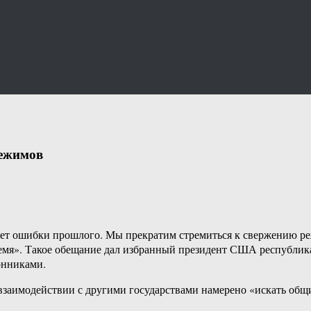
режимов
т ошибки прошлого. Мы прекратим стремиться к свержению режи
ремя». Такое обещание дал избранный президент США республик
онниками.
взаимодействии с другими государствами намерено «искать общие