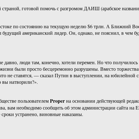
й страной, готовой помочь с разгромом ДАИШ (арабское назва
токе по состоянию на текущую неделю $6 трлн. А Ближний Восто
 будущий американский лидер. Он, однако, не пояснил, в чем бу
 давно, люди там, конечно, хотели перемен. Но что получилось
д жизни были просто бесцеремонно разрушены. Вместо торжества
о что не ставятся, — сказал Путин в выступлении, на юбилейной
о вы натворили?».
Proper
бществе пользователем
на основании действующей реда
ава, вам необходимо сообщить об этом администрации сайта на
 сроки устранено, виновные наказаны.