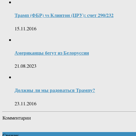
Трамп (ФБР) vs Клинтон (ЦРУ): счет 290/232
15.11.2016
Американцы бегут из Белоруссии
21.08.2023
Должны ли мы радоваться Трампу?
23.11.2016
Комментарии
Свежее: