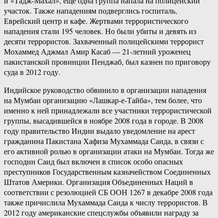
и «Тадж-Махал», еще одна группа напала на полицейский
участок. Также нападениям подверглись госпиталь,
Еврейский центр и кафе. Жертвами террористического
нападения стали 195 человек. Но были убиты и девять из
десяти террористов. Захваченный полицейскими террорист
Мохаммед Аджмал Амир Касаб — 21-летний уроженец
пакистанской провинции Пенджаб, был казнен по приговору
суда в 2012 году.
Индийское руководство обвинило в организации нападения
на Мумбаи организацию «Лашкар-е-Тайба», тем более, что
именно к ней принадлежали все участники террористической
группы, высадившейся в ноябре 2008 года в городе. В 2008
году правительство Индии выдало уведомление на арест
гражданина Пакистана Хафиза Мухаммада Саида, в связи с
его активной ролью в организации атаки на Мумбаи. Тогда же
господин Саид был включен в список особо опасных
преступников Государственным казначейством Соединенных
Штатов Америки. Организация Объединенных Наций в
соответствии с резолюцией СБ ООН 1267 в декабре 2008 года
также причислила Мухаммада Саида к числу террористов. В
2012 году американские спецслужбы объявили награду за