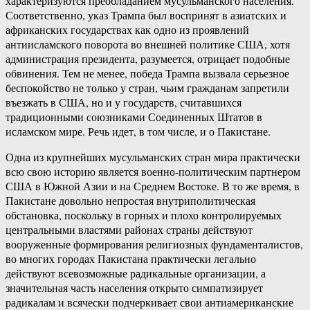
характеризуются преобладанием мусульманского населения.
Соответственно, указ Трампа был воспринят в азиатских и
африканских государствах как одно из проявлений
антиисламского поворота во внешней политике США, хотя
администрация президента, разумеется, отрицает подобные
обвинения. Тем не менее, победа Трампа вызвала серьезное
беспокойство не только у стран, чьим гражданам запретили
въезжать в США, но и у государств, считавшихся
традиционными союзниками Соединенных Штатов в
исламском мире. Речь идет, в том числе, и о Пакистане.
Одна из крупнейших мусульманских стран мира практически
всю свою историю является военно-политическим партнером
США в Южной Азии и на Среднем Востоке. В то же время, в
Пакистане довольно непростая внутриполитическая
обстановка, поскольку в горных и плохо контролируемых
центральными властями районах страны действуют
вооруженные формирования религиозных фундаменталистов,
во многих городах Пакистана практически легально
действуют всевозможные радикальные организации, а
значительная часть населения открыто симпатизирует
радикалам и всячески подчеркивает свои антиамериканские