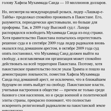
голову Хафиза Мухаммада Саида — 10 миллионов долларов.
Но, несмотря на международный розыск, лидер «Лашкар-е-
Тайбы» продолжал спокойно проживать в Пакистане. Его,
разумеется, периодически арестовывали, но больше для
проформы. Так, в 2009 году Высокий суд г. Лахора
распорядился освободить Мухаммада Саида из-под стражи.
Хотя правительство Пакистана попыталось опротестовать
решение суда и в сентябре 2009 года лидер радикалов вновь
оказался под домашним арестом, в октябре 2009 года суд
опять постановил, что Мухаммад Саид должен выйти на
свободу, а возглавляемая им организация может спокойно
действовать на всей территории Пакистана. Поэтому, хотя
пакистанское правительство после указа Трампа и пошло на
демонстрацию лояльности, поместив Хафиза Мухаммада
Саида под домашний арест, не исключено, что в ближайшем
будущем он опять выйдет на свободу. Пакистанские власти,
учитывая настроения в обществе — причем не только среди
базового слоя населения, но и среди военной и политической
элиты страны, прекрасно понимают, что полностью
искоренить религиозный радикализм на пакистанской земле
невозможно.