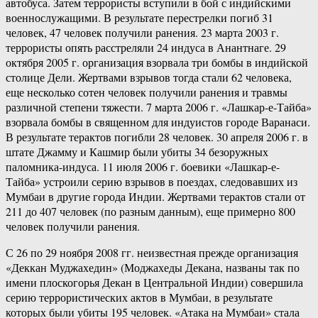
автобуса. Затем террористы вступили в бой с индийскими
военнослужащими. В результате перестрелки погиб 31
человек, 47 человек получили ранения. 23 марта 2003 г.
террористы опять расстреляли 24 индуса в Анантнаге. 29
октября 2005 г. организация взорвала три бомбы в индийской
столице Дели. Жертвами взрывов тогда стали 62 человека,
еще несколько сотен человек получили ранения и травмы
различной степени тяжести. 7 марта 2006 г. «Лашкар-е-Тайба»
взорвала бомбы в священном для индуистов городе Варанаси.
В результате терактов погибли 28 человек. 30 апреля 2006 г. в
штате Джамму и Кашмир были убиты 34 безоружных
паломника-индуса. 11 июля 2006 г. боевики «Лашкар-е-
Тайба» устроили серию взрывов в поездах, следовавших из
Мумбаи в другие города Индии. Жертвами терактов стали от
211 до 407 человек (по разным данным), еще примерно 800
человек получили ранения.
С 26 по 29 ноября 2008 гг. неизвестная прежде организация
«Деккан Муджахедин» (Моджахеды Декана, названы так по
имени плоскогорья Декан в Центральной Индии) совершила
серию террористических актов в Мумбаи, в результате
которых были убиты 195 человек. «Атака на Мумбаи» стала