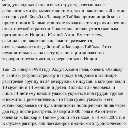
международных финансовых структур, связанных с
религиозными фундаменталистами, так и пакистанской армии
и спецслужб. Борьба «Лашкар-е-Тайба» против индийского
присутствия в Кашмире вполне укладывается в рамки военно-
политической стратегии Пакистана, остающегося главным
противником Индии в Южной Азии. Вместе с тем,
официально пакистанские власти, разумеется,
отмежевываются от действий «Лашкар-е-Тайбы». Это и
неудивительно — на счету организации множество
террористических актов, совершенных в Индии.
Так, 25 января 1998 года Абдул Хамид Гада, боевик «Лашкар-
е-Тайба», устроил стрельбу в городе Вандхама в Кашмире,
расстреляв группу из 24 безоружных индусов, в которой были
10 мужчин и 14 женщин и детей. Погибли 23 человека, и
лишь 14-летнему юноше удалось укрыться под грудой трупов
и выжить. Примечательно, что Гада сумел убежать и его
жизнь оборвалась от пуль индийских полицейских лишь через
два года после расстрела. 20 марта 2000 года в Анантнаге
боевики «Лашкар-е-Тайба» убили 36 сикхов, а 14 мая 2002 г. в
Калухаке расстреляли пассажиров индийского туристического