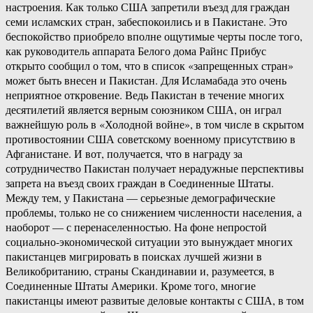
настроения. Как только США запретили въезд для граждан
семи исламских стран, забеспокоились и в Пакистане. Это
беспокойство приобрело вполне ощутимые черты после того,
как руководитель аппарата Белого дома Райнс Прибус
открыто сообщил о том, что в список «запрещенных стран»
может быть внесен и Пакистан. Для Исламабада это очень
неприятное откровение. Ведь Пакистан в течение многих
десятилетий является верным союзником США, он играл
важнейшую роль в «Холодной войне», в том числе в скрытом
противостоянии США советскому военному присутствию в
Афганистане. И вот, получается, что в награду за
сотрудничество Пакистан получает нерадужные перспективы
запрета на въезд своих граждан в Соединенные Штаты.
Между тем, у Пакистана — серьезные демографические
проблемы, только не со снижением численности населения, а
наоборот — с перенаселенностью. На фоне непростой
социально-экономической ситуации это вынуждает многих
пакистанцев мигрировать в поисках лучшей жизни в
Великобританию, страны Скандинавии и, разумеется, в
Соединенные Штаты Америки. Кроме того, многие
пакистанцы имеют развитые деловые контакты с США, в том