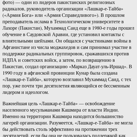
фото) — один из лидеров пакистанских религиозных
радикалов, руководитель организации «Лашкар-е-Тайба»
(«Армия Бога» или «Армия Справедливого»). В прошлом
преподаватель ислама в Технологическом университете в
Лахоре (Пакистан), Мухаммад Саид еще в 1980-е годы прошел
обучение в Саудовской Аравии, где установил контакты с
влиятельными шейхами. Он общался с участниками войны в
Афганистане из числа моджахедов и сам принимал участие в
поддержке радикальных группировок, сражавшихся против
НДПА и советских войск, а затем, по возвращению в
Пакистан, создал организацию «Марказ Дауат-уль-Иршад». В
1990 году в афганской провинции Кунар была создана
«Лашкар-е-Тайба», которую возглавил Мухаммад Саид, с тех
пор, уже почти три десятилетия являющийся ее бессменным
лидером и идеологом.
Важнейшая цель «Лашкар-е-Тайба» — освобождение
населенного мусульманами Кашмира от власти Индии.
Именно на территории Кашмира находится большинство
лагерей организации. Разумеется, «Лашкар-е-Тайба» не могла
бы действовать столь эффективно на протяжении трех
десятилетий, если бы она не пользовалась поддержкой как