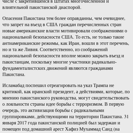
числе с закрепившейся в Штатах многочисленной и
влиятельной пакистанской диаспорой.
Опасения Пакистана тем более оправданны, чем очевиднее,
что запрет на въезд в США граждан перечисленных стран
новые американские власти мотивировали соображениями о
национальной безопасности США. То есть, не только такие
антиамериканские режимы, как Иран, вошли в этот перечень,
но и та же Ливия. Соответственно, из соображений
национальной безопасности вполне можно закрыть въезд и
пакистанцам, поскольку многие участники радикально-
фундаменталистских движений являются гражданами
Пакистана.
Исламабад поспешил отреагировать на указ Трампа не
критикой, как иранский президент, а действиями, которые, по
мнению пакистанского руководства, могут свидетельствовать
о лояльности страны идее борьбы с терроризмом. В первую
очередь, это активизация борьбы с радикальными
группировками, действующими на территории Пакистана. 31
января 2017 года пакистанской полицией был задержан и
помещен под домашний арест Хафиз Мухаммад Саид (на