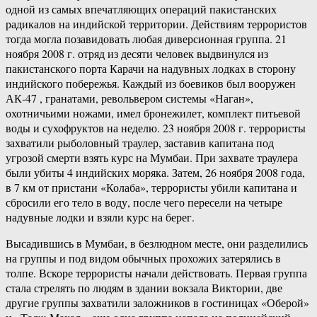
одной из самых впечатляющих операций пакистанских
радикалов на индийской территории. Действиям террористов
тогда могла позавидовать любая диверсионная группа. 21
ноября 2008 г. отряд из десяти человек выдвинулся из
пакистанского порта Карачи на надувных лодках в сторону
индийского побережья. Каждый из боевиков был вооружен
АК-47 , гранатами, револьвером системы «Наган»,
охотничьими ножами, имел бронежилет, комплект питьевой
воды и сухофруктов на неделю. 23 ноября 2008 г. террористы
захватили рыболовный траулер, заставив капитана под
угрозой смерти взять курс на Мумбаи. При захвате траулера
были убиты 4 индийских моряка. Затем, 26 ноября 2008 года,
в 7 км от пристани «Колаба», террористы убили капитана и
сбросили его тело в воду, после чего пересели на четыре
надувные лодки и взяли курс на берег.
Высадившись в Мумбаи, в безлюдном месте, они разделились
на группы и под видом обычных прохожих затерялись в
толпе. Вскоре террористы начали действовать. Первая группа
стала стрелять по людям в здании вокзала Виктории, две
другие группы захватили заложников в гостиницах «Оберой»